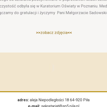
zystość odbyła się w Kuratorium Oświaty w Poznaniu. Meda
łączamy do gratulacji i życzymy Pani Małgorzacie Sadowski
.
>>
zobacz zdjęcia
<<
adres:
aleja Niepodległości 18 64-920 Piła
e-mail:
sekretariat@sp5.pila.pl