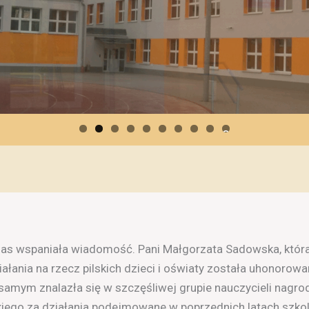
0
nas wspaniała wiadomość. Pani Małgorzata Sadowska, która 
ałania na rzecz pilskich dzieci i oświaty została uhonoro
samym znalazła się w szczęśliwej grupie nauczycieli nag
ego za działania podejmowane w poprzednich latach szkoln