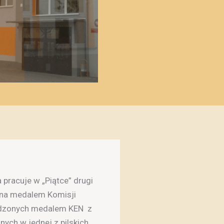
pracuje w „Piątce” drugi
wana medalem Komisji
rodzonych medalem KEN z
ych w jednej z pilskich