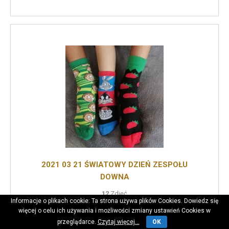
2021 03 21 ŚWIATOWY DZIEŃ ZESPOŁU
DOWNA
12
Zdjęć
Informacje o plikach cookie: Ta strona używa plików Cookies. Dowiedz się
więcej o celu ich używania i możliwości zmiany ustawień Cookies w
przeglądarce.
Czytaj więcej...
OK