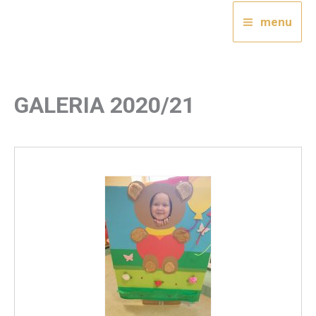
Przejdź
menu
do
treści
GALERIA 2020/21