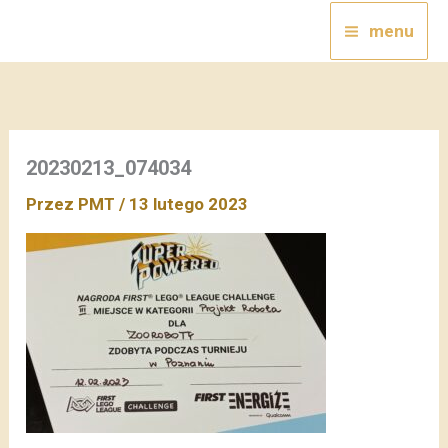
Przejdź
menu
do
treści
20230213_074034
Przez
PMT
/
13 lutego 2023