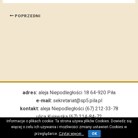
POPRZEDNI
adres:
aleja Niepodległości 18 64-920 Piła
e-mail:
sekretariat@sp5.pila.pl
kontakt:
aleja Niepodległości (67) 212-33-78
ulica Kujawska (67) 214-84-72
Informacje o plikach cookie: Ta strona używa plików Cookies. Dowiedz się
***
więcej o celu ich używania i możliwości zmiany ustawień Cookies w
przeglądarce.
Czytaj więcej...
OK