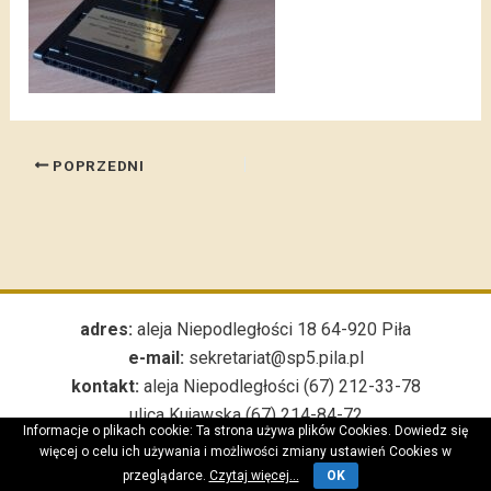
POPRZEDNI
adres:
aleja Niepodległości 18 64-920 Piła
e-mail:
sekretariat@sp5.pila.pl
kontakt:
aleja Niepodległości (67) 212-33-78
ulica Kujawska (67) 214-84-72
Informacje o plikach cookie: Ta strona używa plików Cookies. Dowiedz się
***
więcej o celu ich używania i możliwości zmiany ustawień Cookies w
przeglądarce.
Czytaj więcej...
OK