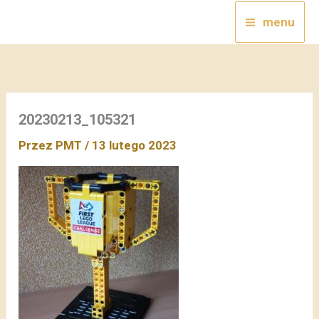
Przejdź
menu
do
treści
20230213_105321
Przez
PMT
/
13 lutego 2023