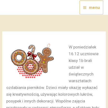
Przejdź
menu
do
treści
W poniedziałek
16.12 uczniowie
klasy 1b brali
udział w
świątecznych
warsztatach
ozdabiania pierników.
Dzieci miały okazję wykazać
się kreatywnością, używając kolorowych lukrów,
posypek i innych dekoracji. Wspólne zajęcia
przebiegały w radosnej atmosferze, a efektem były