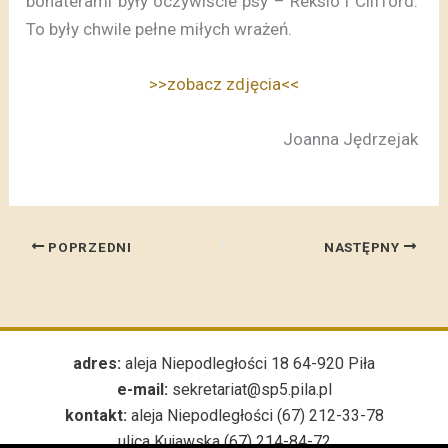
bohaterami były oczywiście psy – Reksio i Clifford.
To były chwile pełne miłych wrażeń.
>>zobacz zdjęcia<<
Joanna Jędrzejak
POPRZEDNI
NASTĘPNY
adres:
aleja Niepodległości 18 64-920 Piła
e-mail:
sekretariat@sp5.pila.pl
kontakt:
aleja Niepodległości (67) 212-33-78
ulica Kujawska (67) 214-84-72