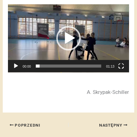
Odtwarzacz
video
00:00
01:13
A. Skrypak-Schiller
POPRZEDNI
NASTĘPNY