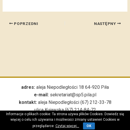
POPRZEDNI
NASTĘPNY
adres:
aleja Niepodległości 18 64-920 Piła
e-mail:
sekretariat@sp5.pila.pl
kontakt:
aleja Niepodległości (67) 212-33-78
ulica Kujawska (67) 214-84-72
Informacje o plikach cookie: Ta strona używa plików Cookies. Dowiedz się
***
więcej o celu ich używania i możliwości zmiany ustawień Cookies w
przeglądarce.
Czytaj więcej...
OK