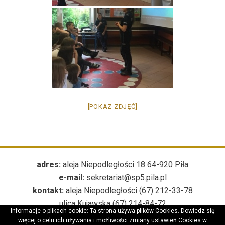
[POKAZ ZDJĘĆ]
adres:
aleja Niepodległości 18 64-920 Piła
e-mail:
sekretariat@sp5.pila.pl
kontakt:
aleja Niepodległości (67) 212-33-78
ulica Kujawska (67) 214-84-72
Informacje o plikach cookie: Ta strona używa plików Cookies. Dowiedz się
***
więcej o celu ich używania i możliwości zmiany ustawień Cookies w