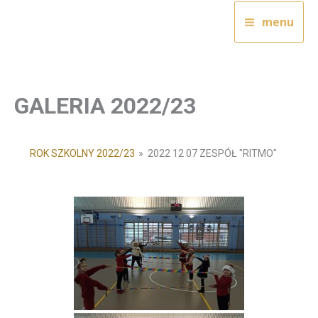
Przejdź
menu
do
treści
GALERIA 2022/23
ROK SZKOLNY 2022/23
»
2022 12 07 ZESPÓŁ "RITMO"