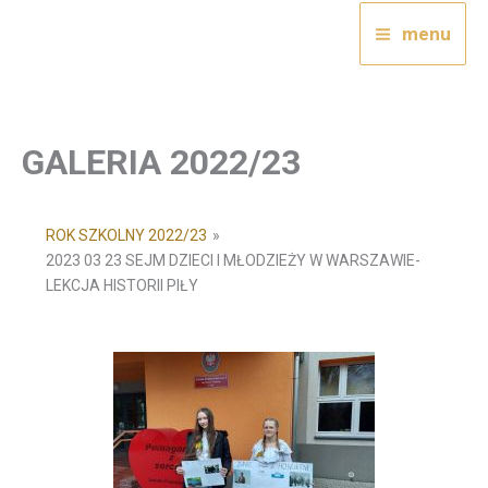
Przejdź
menu
do
treści
GALERIA 2022/23
ROK SZKOLNY 2022/23
»
2023 03 23 SEJM DZIECI I MŁODZIEŻY W WARSZAWIE-
LEKCJA HISTORII PIŁY