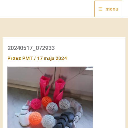
Przejdź
menu
do
treści
20240517_072933
Przez
PMT
/
17 maja 2024