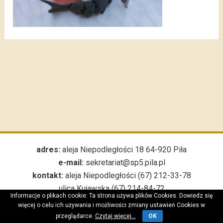
adres:
aleja Niepodległości 18 64-920 Piła
e-mail:
sekretariat@sp5.pila.pl
kontakt:
aleja Niepodległości (67) 212-33-78
ulica Kujawska (67) 214-84-72
Informacje o plikach cookie: Ta strona używa plików Cookies. Dowiedz się
***
więcej o celu ich używania i możliwości zmiany ustawień Cookies w
przeglądarce.
Czytaj więcej...
OK