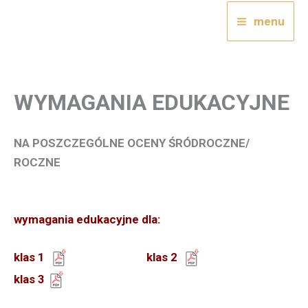
Przejdź
menu
do
treści
WYMAGANIA EDUKACYJNE
NA POSZCZEGÓLNE OCENY ŚRÓDROCZNE/
ROCZNE
wymagania edukacyjne dla:
klas 1
klas 2
klas 3