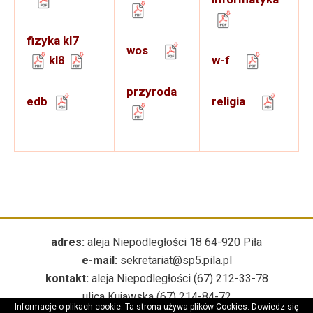
fizyka kl7
wos
kl8
w-f
przyroda
edb
religia
adres:
aleja Niepodległości 18 64-920 Piła
e-mail:
sekretariat@sp5.pila.pl
kontakt:
aleja Niepodległości (67) 212-33-78
ulica Kujawska (67) 214-84-72
Informacje o plikach cookie: Ta strona używa plików Cookies. Dowiedz się